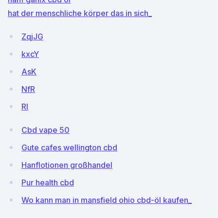
hat der menschliche körper das in sich_
ZqjJG
kxcY
AsK
NfR
Rl
Cbd vape 50
Gute cafes wellington cbd
Hanflotionen großhandel
Pur health cbd
Wo kann man in mansfield ohio cbd-öl kaufen_