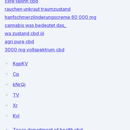
café tallinn cbd
rauchen unkraut traumzustand
hanfschmerzlinderungscreme 60 000 mg
cannabis was bedeutet das_
wa zustand cbd öl
agri pure cbd
3000 mg vollspektrum cbd
KgpKV
Cp
kNrQj
TV
Xr
KvI
Texas department of health cbd