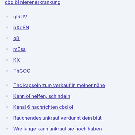
cbd öl nierenerkrankung
gIRUV
pXePN
qB
mEsa
KX
ThGOG
Thc kapseln zum verkauf in meiner nähe
Kann öl helfen, schindeln
Kanal 6 nachrichten cbd öl
Rauchendes unkraut verdünnt dein blut
Wie lange kann unkraut sie hoch haben