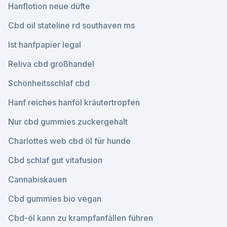
Hanflotion neue düfte
Cbd oil stateline rd southaven ms
Ist hanfpapier legal
Reliva cbd großhandel
Schönheitsschlaf cbd
Hanf reiches hanföl kräutertropfen
Nur cbd gummies zuckergehalt
Charlottes web cbd öl für hunde
Cbd schlaf gut vitafusion
Cannabiskauen
Cbd gummies bio vegan
Cbd-öl kann zu krampfanfällen führen