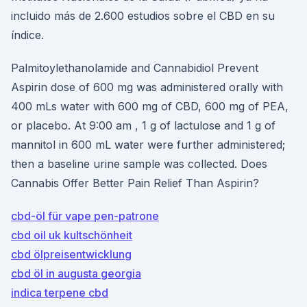
incluido más de 2.600 estudios sobre el CBD en su
índice.
Palmitoylethanolamide and Cannabidiol Prevent
Aspirin dose of 600 mg was administered orally with
400 mLs water with 600 mg of CBD, 600 mg of PEA,
or placebo. At 9:00 am , 1 g of lactulose and 1 g of
mannitol in 600 mL water were further administered;
then a baseline urine sample was collected. Does
Cannabis Offer Better Pain Relief Than Aspirin?
cbd-öl für vape pen-patrone
cbd oil uk kultschönheit
cbd ölpreisentwicklung
cbd öl in augusta georgia
indica terpene cbd