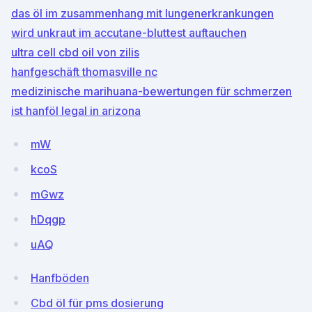
das öl im zusammenhang mit lungenerkrankungen
wird unkraut im accutane-bluttest auftauchen
ultra cell cbd oil von zilis
hanfgeschäft thomasville nc
medizinische marihuana-bewertungen für schmerzen
ist hanföl legal in arizona
mW
kcoS
mGwz
hDqgp
uAQ
Hanfböden
Cbd öl für pms dosierung