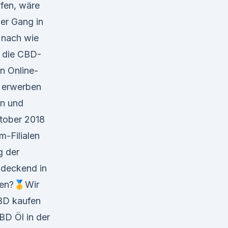
fen, wäre
der Gang in
 nach wie
h die CBD-
en Online-
t erwerben
en und
ktober 2018
m-Filialen
g der
ndeckend in
ufen?🥇Wir
CBD kaufen
CBD Öl in der