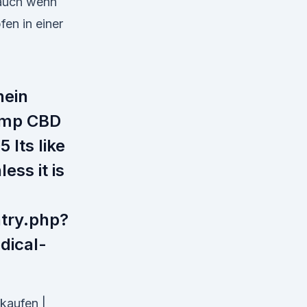
 auch wenn
en in einer
hein
emp CBD
 Its like
ss it is
try.php?
dical-
kaufen |