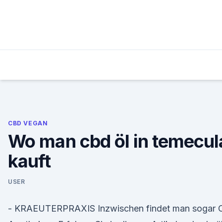
Skip
to
content
CBD VEGAN
Wo man cbd öl in temecul
kauft
USER
- KRAEUTERPRAXIS Inzwischen findet man sogar C