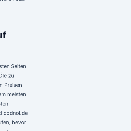
uf
sten Seiten
Öle zu
n Preisen
 am meisten
sten
d cbdnol.de
fen, bevor