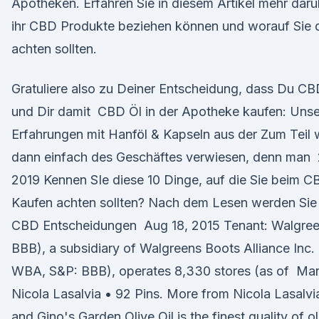
Apotheken. Erfahren Sie in diesem Artikel mehr darü
ihr CBD Produkte beziehen können und worauf Sie 
achten sollten.
Gratuliere also zu Deiner Entscheidung, dass Du CB
und Dir damit CBD Öl in der Apotheke kaufen: Uns
Erfahrungen mit Hanföl & Kapseln aus der Zum Teil 
dann einfach des Geschäftes verwiesen, denn man 
2019 Kennen SIe diese 10 Dinge, auf die Sie beim C
Kaufen achten sollten? Nach dem Lesen werden Sie
CBD Entscheidungen Aug 18, 2015 Tenant: Walgree
BBB), a subsidiary of Walgreens Boots Alliance In
WBA, S&P: BBB), operates 8,330 stores (as of Man
Nicola Lasalvia • 92 Pins. More from Nicola Lasalvi
and Gino's Garden Olive Oil is the finest quality of oli