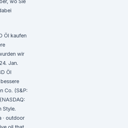
ber, wo Sie
dabei
D Öl kaufen
ere
wurden wir
24. Jan.
BD Öl
 bessere
n Co. (S&P:
c. (NASDAQ:
 Style.
a · outdoor
ve oil that