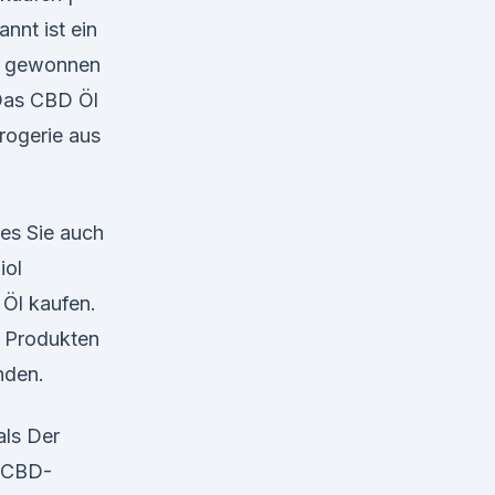
nnt ist ein
en gewonnen
 Das CBD Öl
rogerie aus
hes Sie auch
iol
Öl kaufen.
n Produkten
nden.
als Der
, CBD-