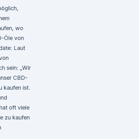
öglich,
inem
aufen, wo
D-Öle von
ate: Laut
 von
ch sein: „Wir
 unser CBD-
 kaufen ist.
und
t oft viele
ke zu kaufen
h