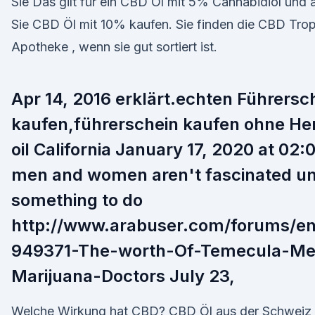
Sie Das gilt für ein CBD Öl mit 5% Cannabidiol und
Sie CBD Öl mit 10% kaufen. Sie finden die CBD Tropf
Apotheke , wenn sie gut sortiert ist.
Apr 14, 2016 erklärt.echten Führersc
kaufen,führerschein kaufen ohne H
oil California January 17, 2020 at 02:05
men and women aren't fascinated unle
something to do
http://www.arabuser.com/forums/en
949371-The-worth-Of-Temecula-Me
Marijuana-Doctors July 23,
Welche Wirkung hat CBD? CBD Öl aus der Schweiz 